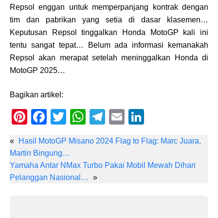
Repsol enggan untuk memperpanjang kontrak dengan
tim dan pabrikan yang setia di dasar klasemen…
Keputusan Repsol tinggalkan Honda MotoGP kali ini
tentu sangat tepat… Belum ada informasi kemanakah
Repsol akan merapat setelah meninggalkan Honda di
MotoGP 2025…
Bagikan artikel:
Pi
F
T
W
T
E
Li
nt
a
wi
h
el
m
n
«
Hasil MotoGP Misano 2024 Flag to Flag: Marc Juara,
er
c
tt
at
e
ail
k
Martin Bingung…
e
e
er
s
gr
e
Yamaha Antar NMax Turbo Pakai Mobil Mewah Dihari
st
b
A
a
dI
Pelanggan Nasional…
»
o
p
m
n
o
p