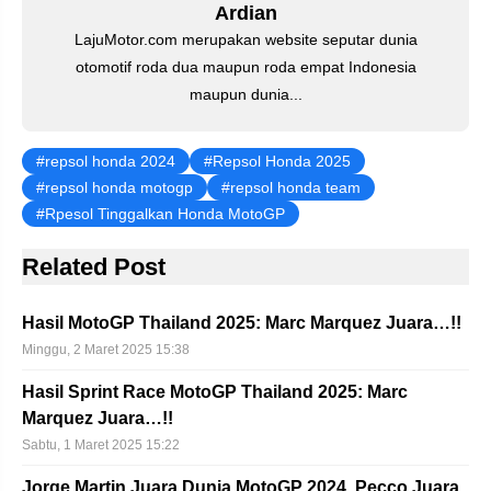
k
Ardian
LajuMotor.com merupakan website seputar dunia
otomotif roda dua maupun roda empat Indonesia
maupun dunia...
repsol honda 2024
Repsol Honda 2025
repsol honda motogp
repsol honda team
Rpesol Tinggalkan Honda MotoGP
Related Post
Hasil MotoGP Thailand 2025: Marc Marquez Juara…!!
Minggu, 2 Maret 2025 15:38
Hasil Sprint Race MotoGP Thailand 2025: Marc
Marquez Juara…!!
Sabtu, 1 Maret 2025 15:22
Jorge Martin Juara Dunia MotoGP 2024, Pecco Juara