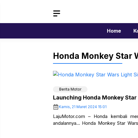
Langsung
ke
isi
Home
K
Honda Monkey Star W
Berita Motor
Launching Honda Monkey Star 
Kamis, 21 Maret 2024 15:01
LajuMotor.com – Honda kembali memp
andalannya… Honda Monkey Star Wars r
ini…