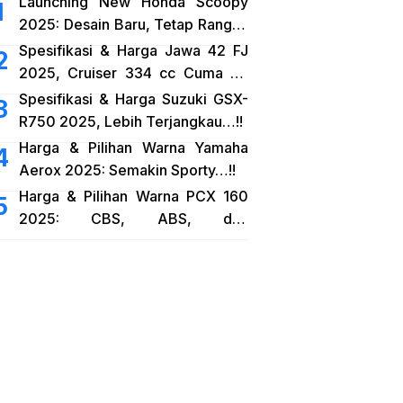
Launching New Honda Scoopy
2025: Desain Baru, Tetap Rangka
eSAF…!!
Spesifikasi & Harga Jawa 42 FJ
2025, Cruiser 334 cc Cuma 38
Jutaan…!!
Spesifikasi & Harga Suzuki GSX-
R750 2025, Lebih Terjangkau…!!
Harga & Pilihan Warna Yamaha
Aerox 2025: Semakin Sporty…!!
Harga & Pilihan Warna PCX 160
2025: CBS, ABS, dan
RoadSync…!!