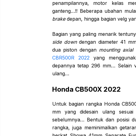
penampilannya, motor kelas men
ganteng…!! Beberapa ubahan mula
brake
depan, hingga bagian velg yan
Bagian yang paling menarik tent
side down
dengan diameter 41 mm 
dua piston dengan
mounting axial
b
CBR500R 2022
yang mengguna
depannya tetap 296 mm… Selain ve
ulang…
Honda CB500X 2022
Untuk bagian rangka Honda CB500
mm yang didesain ulang sesua
sebelumnya… Bentuk dan posisi d
rangka, juga meminimalkan getar
berkat Showa 41mm Separate Fun