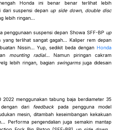
engah Honda ini benar benar terlihat lebih
i dari suspensi depan
up side down
,
double disc
g lebih ringan…
unya penggunaan suspensi depan Showa SFF-BP
up
yang terlihat sangat gagah… Kaliper rem depan
uatan Nissin… Yup, sedikit beda dengan
Honda
kan
mounting radial
… Namun piringan cakram
lg lebih ringan, bagian
swingarms
juga didesain
 2022 menggunakan tabung baja berdiameter 35
i dengan dari
feedback
pada pengguna model
udukan mesin, ditambah keseimbangan kekakuan
an… Performa pengendalian juga semakin mantap
ction Fork Big Piston (SFF-BP)
up side down
…