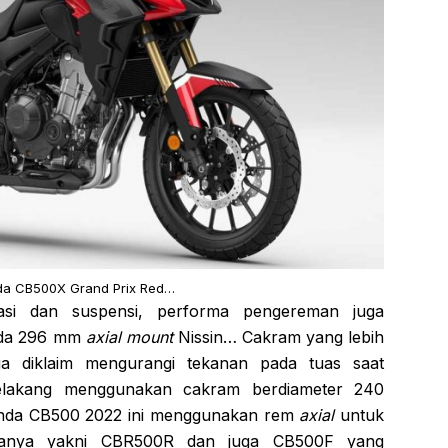
a CB500X Grand Prix Red…
asi dan suspensi, performa pengereman juga
nda 296 mm
axial mount
Nissin… Cakram yang lebih
uga diklaim mengurangi tekanan pada tuas saat
lakang menggunakan cakram berdiameter 240
nda CB500 2022 ini menggunakan rem
axial
untuk
anya yakni CBR500R dan juga CB500F yang