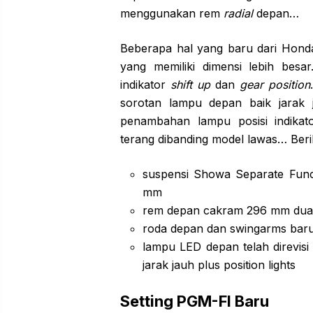
menggunakan rem
radial
depan…
Beberapa hal yang baru dari Hond
yang memiliki dimensi lebih besa
indikator
shift up
dan
gear position
sorotan lampu depan baik jarak 
penambahan lampu posisi indikat
terang dibanding model lawas… Beri
suspensi Showa Separate Func
mm
rem depan cakram 296 mm dua pi
roda depan dan swingarms baru
lampu LED depan telah direvis
jarak jauh plus position lights
Setting PGM-FI Baru