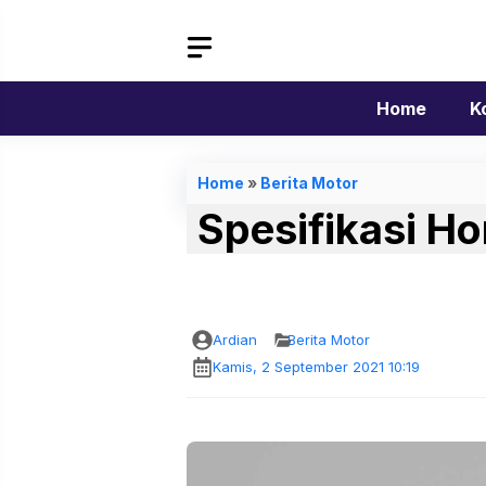
Langsung
ke
isi
Home
K
Home
»
Berita Motor
Spesifikasi H
Ardian
Berita Motor
Kamis, 2 September 2021 10:19