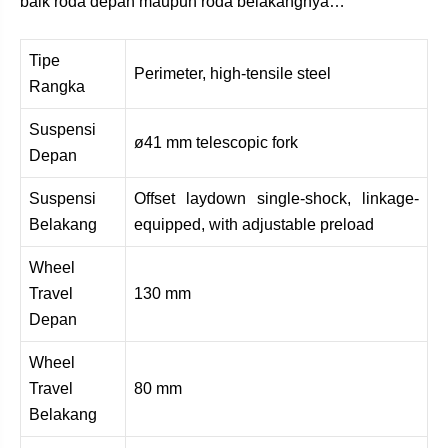
baik roda depan maupun roda belakangnya…
Tipe
Perimeter, high-tensile steel
Rangka
Suspensi
ø41 mm telescopic fork
Depan
Suspensi
Offset laydown single-shock, linkage-
Belakang
equipped, with adjustable preload
Wheel
Travel
130 mm
Depan
Wheel
Travel
80 mm
Belakang