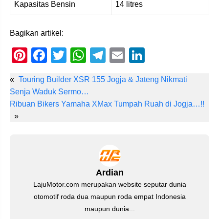
Kapasitas Bensin
14 litres
Bagikan artikel:
Pi
F
T
W
T
E
Li
nt
a
wi
h
el
m
n
«
Touring Builder XSR 155 Jogja & Jateng Nikmati
er
c
tt
at
e
ail
k
Senja Waduk Sermo…
e
e
er
s
gr
e
Ribuan Bikers Yamaha XMax Tumpah Ruah di Jogja…!!
st
b
A
a
dI
»
o
p
m
n
o
p
k
Ardian
LajuMotor.com merupakan website seputar dunia
otomotif roda dua maupun roda empat Indonesia
maupun dunia...