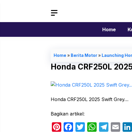
Langsung
ke
isi
Home
K
Home
»
Berita Motor
»
Launching Hon
Honda CRF250L 2025
Honda CRF250L 2025 Swift Grey…
Bagikan artikel:
Pi
F
T
W
T
E