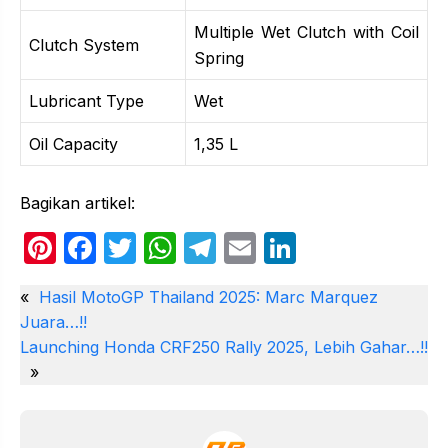
Multiple Wet Clutch with Coil
Clutch System
Spring
Lubricant Type
Wet
Oil Capacity
1,35 L
Bagikan artikel:
Pi
F
T
W
T
E
Li
nt
a
w
h
el
m
n
«
Hasil MotoGP Thailand 2025: Marc Marquez
er
c
itt
at
e
ail
k
Juara…!!
e
e
er
s
gr
e
Launching Honda CRF250 Rally 2025, Lebih Gahar…!!
st
b
A
a
dI
»
o
p
m
n
o
p