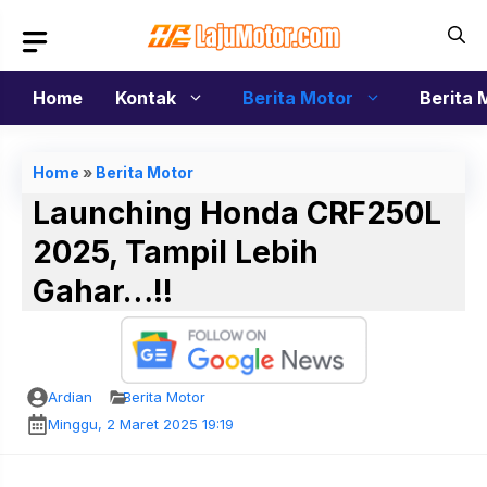
Langsung
ke
isi
Home
Kontak
Berita Motor
Berita 
Home
»
Berita Motor
Launching Honda CRF250L
2025, Tampil Lebih
Gahar…!!
Ardian
Berita Motor
Minggu, 2 Maret 2025 19:19