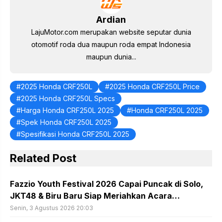
k
Ardian
LajuMotor.com merupakan website seputar dunia
otomotif roda dua maupun roda empat Indonesia
maupun dunia...
2025 Honda CRF250L
2025 Honda CRF250L Price
2025 Honda CRF250L Specs
Harga Honda CRF250L 2025
Honda CRF250L 2025
Spek Honda CRF250L 2025
Spesifikasi Honda CRF250L 2025
Related Post
Fazzio Youth Festival 2026 Capai Puncak di Solo,
JKT48 & Biru Baru Siap Meriahkan Acara…
Senin, 3 Agustus 2026 20:03