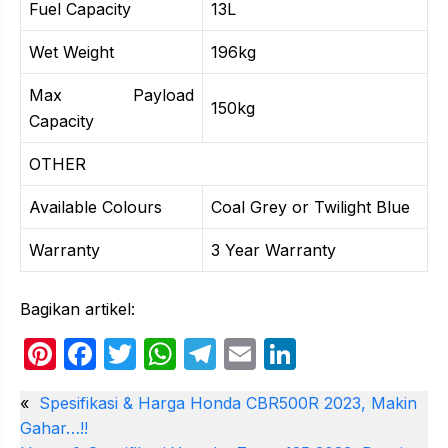
Fuel Capacity
13L
Wet Weight
196kg
Max Payload
150kg
Capacity
OTHER
Available Colours
Coal Grey or Twilight Blue
Warranty
3 Year Warranty
Bagikan artikel:
Pi
F
T
W
T
E
Li
nt
a
w
h
el
m
n
«
Spesifikasi & Harga Honda CBR500R 2023, Makin
er
c
itt
at
e
ail
k
Gahar…!!