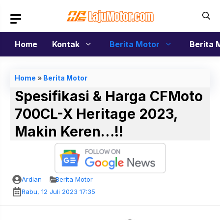
Langsung
ke
isi
Home
Kontak
Berita Motor
Berita 
Home
»
Berita Motor
Spesifikasi & Harga CFMoto
700CL-X Heritage 2023,
Makin Keren…!!
Ardian
Berita Motor
Rabu, 12 Juli 2023 17:35