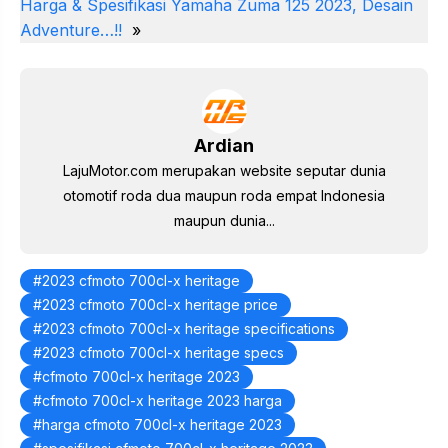
e
e
er
s
gr
e
Harga & Spesifikasi Yamaha Zuma 125 2023, Desain
st
b
A
a
dI
Adventure…!!
»
o
p
m
n
o
p
k
Ardian
LajuMotor.com merupakan website seputar dunia
otomotif roda dua maupun roda empat Indonesia
maupun dunia...
2023 cfmoto 700cl-x heritage
2023 cfmoto 700cl-x heritage price
2023 cfmoto 700cl-x heritage specifications
2023 cfmoto 700cl-x heritage specs
cfmoto 700cl-x heritage 2023
cfmoto 700cl-x heritage 2023 harga
harga cfmoto 700cl-x heritage 2023