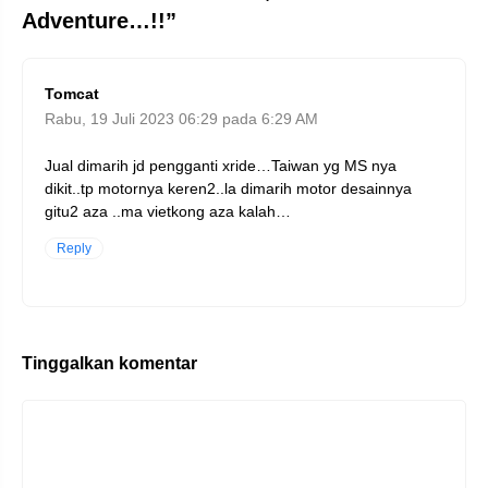
Adventure…!!”
Tomcat
Rabu, 19 Juli 2023 06:29 pada 6:29 AM
Jual dimarih jd pengganti xride…Taiwan yg MS nya
dikit..tp motornya keren2..la dimarih motor desainnya
gitu2 aza ..ma vietkong aza kalah…
Reply
Tinggalkan komentar
Komentar