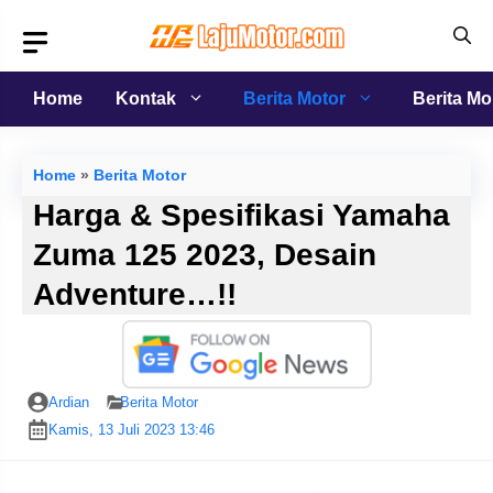
Langsung
ke
isi
Home
Kontak
Berita Motor
Berita Mo
Home
»
Berita Motor
Harga & Spesifikasi Yamaha
Zuma 125 2023, Desain
Adventure…!!
Ardian
Berita Motor
Kamis, 13 Juli 2023 13:46