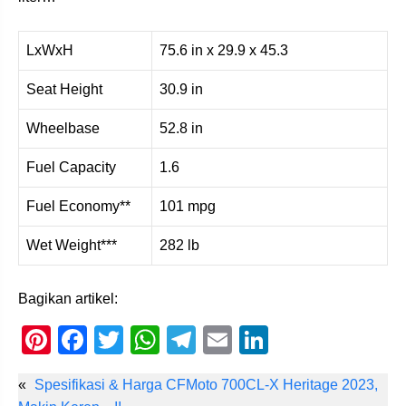
LxWxH
75.6 in x 29.9 x 45.3
Seat Height
30.9 in
Wheelbase
52.8 in
Fuel Capacity
1.6
Fuel Economy**
101 mpg
Wet Weight***
282 lb
Bagikan artikel:
Pi
F
T
W
T
E
Li
nt
a
wi
h
el
m
n
«
Spesifikasi & Harga CFMoto 700CL-X Heritage 2023,
er
c
tt
at
e
ail
k