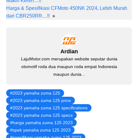
Makin Keren…!!
e
e
er
s
gr
e
Harga & Spesifikasi CFMoto 450NK 2024, Lebih Murah
st
b
A
a
dI
dari CBR250RR…!!
»
o
p
m
n
o
p
k
Ardian
LajuMotor.com merupakan website seputar dunia
otomotif roda dua maupun roda empat Indonesia
maupun dunia...
2023 yamaha zuma 125
2023 yamaha zuma 125 price
2023 yamaha zuma 125 specifications
2023 yamaha zuma 125 specs
harga yamaha zuma 125 2023
spek yamaha zuma 125 2023
spesifikasi yamaha zuma 125 2023