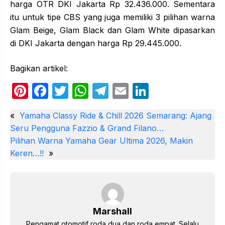
harga OTR DKI Jakarta Rp 32.436.000. Sementara
itu untuk tipe CBS yang juga memiliki 3 pilihan warna
Glam Beige, Glam Black dan Glam White dipasarkan
di DKI Jakarta dengan harga Rp 29.445.000.
Bagikan artikel:
Pi
F
T
W
T
E
Li
nt
a
w
h
el
m
n
«
Yamaha Classy Ride & Chill 2026 Semarang: Ajang
er
c
itt
at
e
ail
k
Seru Pengguna Fazzio & Grand Filano…
e
e
er
s
gr
e
Pilihan Warna Yamaha Gear Ultima 2026, Makin
st
b
A
a
dI
Keren…!!
»
o
p
m
n
o
p
k
Marshall
Pengamat otomotif roda dua dan roda empat. Selalu