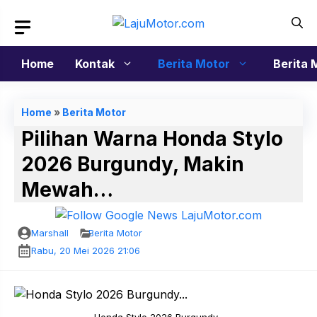
Langsung
ke
isi
Home
Kontak
Berita Motor
Berita 
Home
»
Berita Motor
Pilihan Warna Honda Stylo
2026 Burgundy, Makin
Mewah…
Marshall
Berita Motor
Rabu, 20 Mei 2026 21:06