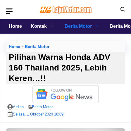
Langsung
ke
isi
Home
Kontak
Berita Motor
Berita Mo
Home
»
Berita Motor
Pilihan Warna Honda ADV
160 Thailand 2025, Lebih
Keren…!!
Ardian
Berita Motor
Selasa, 1 Oktober 2024 18:09