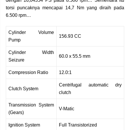
dengan 16,04354 PS pada 8.500 rpm… Sementara itu
torsi puncaknya mencapai 14,7 Nm yang diraih pada
6.500 rpm…
Cylinder Volume
156.93 CC
Pump
Cylinder Width
60.0 x 55.5 mm
Seizure
Compression Ratio
12.0:1
Centrifugal automatic dry
Clutch System
clutch
Transmission System
V-Matic
(Gears)
Ignition System
Full Transistorized