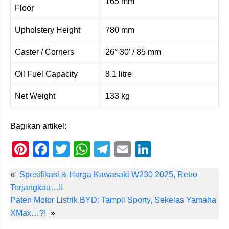
165 mm
Floor
Upholstery Height
780 mm
Caster / Corners
26° 30′ / 85 mm
Oil Fuel Capacity
8.1 litre
Net Weight
133 kg
Bagikan artikel:
Pi
F
T
W
T
E
Li
nt
a
wi
h
el
m
n
«
Spesifikasi & Harga Kawasaki W230 2025, Retro
er
c
tt
at
e
ail
k
Terjangkau…!!
e
e
er
s
gr
e
Paten Motor Listrik BYD: Tampil Sporty, Sekelas Yamaha
st
b
A
a
dI
XMax…?!
»