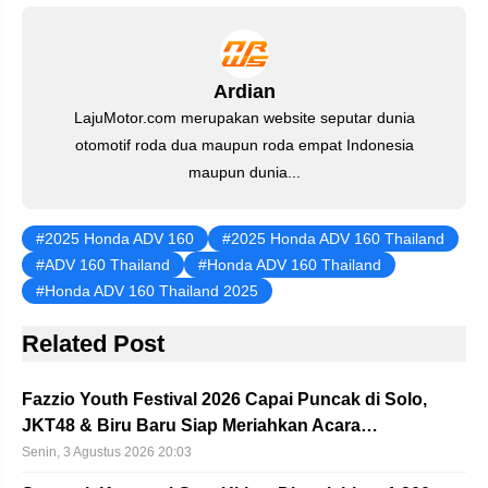
o
p
m
n
o
p
k
Ardian
LajuMotor.com merupakan website seputar dunia
otomotif roda dua maupun roda empat Indonesia
maupun dunia...
2025 Honda ADV 160
2025 Honda ADV 160 Thailand
ADV 160 Thailand
Honda ADV 160 Thailand
Honda ADV 160 Thailand 2025
Related Post
Fazzio Youth Festival 2026 Capai Puncak di Solo,
JKT48 & Biru Baru Siap Meriahkan Acara…
Senin, 3 Agustus 2026 20:03