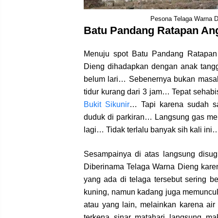
Pesona Telaga Warna Di
Batu Pandang Ratapan An
Menuju spot Batu Pandang Ratapan 
Dieng dihadapkan dengan anak tangg
belum lari… Sebenernya bukan masala
tidur kurang dari 3 jam… Tepat seha
Bukit Sikunir
… Tapi karena sudah s
duduk di parkiran… Langsung gas men
lagi… Tidak terlalu banyak sih kali ini
Sesampainya di atas langsung dis
Diberinama Telaga Warna Dieng karen
yang ada di telaga tersebut sering 
kuning, namun kadang juga memunculk
atau yang lain, melainkan karena ai
terkena sinar matahari langsung m