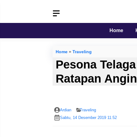
Langsung
ke
isi
Home
Home
»
Traveling
Pesona Telaga
Ratapan Angi
Ardian
Traveling
Sabtu, 14 Desember 2019 11:52