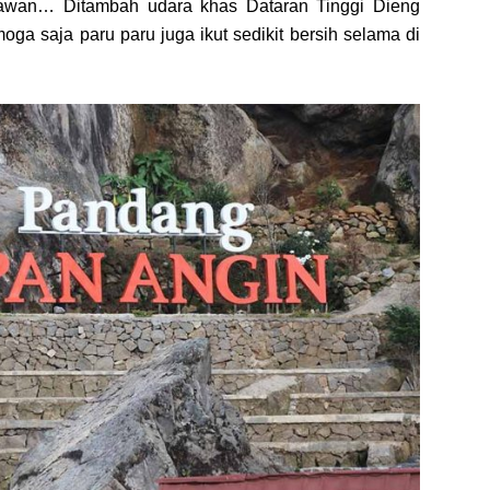
t awan… Ditambah udara khas Dataran Tinggi Dieng
a saja paru paru juga ikut sedikit bersih selama di