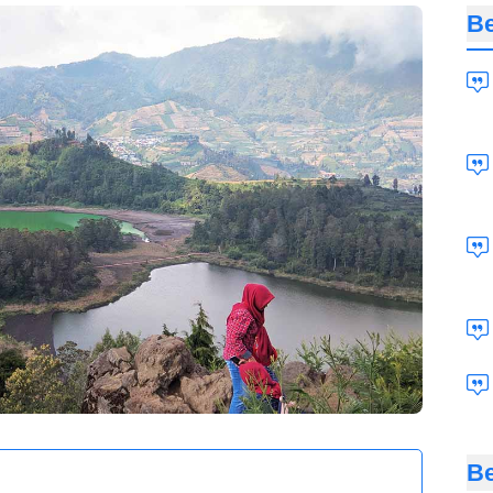
Be
Be