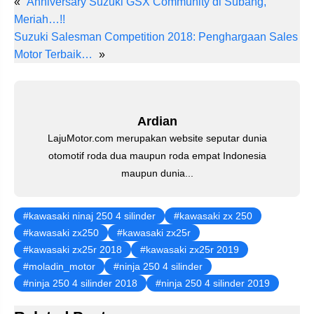
«
Anniversary Suzuki GSX Community di Subang,
er
c
tt
at
e
ail
k
Meriah…!!
e
e
er
s
gr
e
Suzuki Salesman Competition 2018: Penghargaan Sales
st
b
A
a
dI
Motor Terbaik…
»
o
p
m
n
o
p
k
Ardian
LajuMotor.com merupakan website seputar dunia
otomotif roda dua maupun roda empat Indonesia
maupun dunia...
kawasaki ninaj 250 4 silinder
kawasaki zx 250
kawasaki zx250
kawasaki zx25r
kawasaki zx25r 2018
kawasaki zx25r 2019
moladin_motor
ninja 250 4 silinder
ninja 250 4 silinder 2018
ninja 250 4 silinder 2019