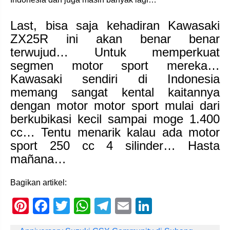
Last, bisa saja kehadiran Kawasaki
ZX25R ini akan benar benar
terwujud… Untuk memperkuat
segmen motor sport mereka…
Kawasaki sendiri di Indonesia
memang sangat kental kaitannya
dengan motor motor sport mulai dari
berkubikasi kecil sampai moge 1.400
cc… Tentu menarik kalau ada motor
sport 250 cc 4 silinder… Hasta
mañana…
Bagikan artikel:
Pi
F
T
W
T
E
Li
nt
a
wi
h
el
m
n