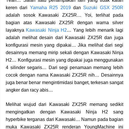
Yeah… Salah satu penampakan lain yang tidak kalah
keren dari
Yamaha R25 2019
dan
Suzuki GSX 250R
adalah sosok Kawasaki ZX25R… Yoi, terlihat pada
bagian atas Kawasaki ZX25R dengan warna silver
layaknya
Kawasaki Ninja H2
… Yang lebih menarik lagi
adalah melihat desain dari Kawasaki ZX25R dan juga
konfigurasi mesin yang dipakai… Jika melihat dari segi
desainnya memang mirip sekali dengan Kawasaki Ninja
H2… Konfigurasi mesin yang dipakai juga menggunakan
4 silinder segaris… Dari segi penamaan memang lebih
cocok dengan nama Kawasaki ZX25R nih… Desainnya
juga benar benar mengintimidasi banget, terkesan sangat
angker dan racy abis…
Melihat wujud dari Kawasaki ZX25R memang sedikit
mengingatkan dengan Kawasaki Ninja H2 sang
hyperbike terganas dari Kawasaki… Namun pada bagian
muka Kawasaki ZX25R renderan YoungMachine ini