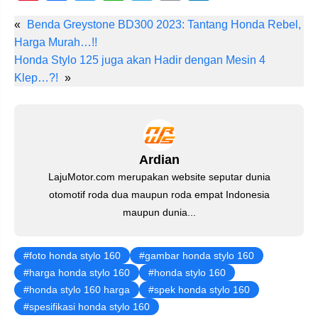
nt
a
wi
h
el
m
n
«
Benda Greystone BD300 2023: Tantang Honda Rebel,
er
c
tt
at
e
ail
k
Harga Murah…!!
e
e
er
s
gr
e
Honda Stylo 125 juga akan Hadir dengan Mesin 4
st
b
A
a
dI
Klep…?!
»
o
p
m
n
o
p
k
Ardian
LajuMotor.com merupakan website seputar dunia
otomotif roda dua maupun roda empat Indonesia
maupun dunia...
foto honda stylo 160
gambar honda stylo 160
harga honda stylo 160
honda stylo 160
honda stylo 160 harga
spek honda stylo 160
spesifikasi honda stylo 160