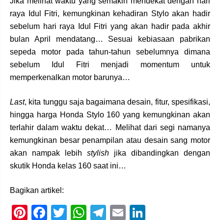
Jika melihat waktu yang semakin mendekat dengan hari
raya Idul Fitri, kemungkinan kehadiran Stylo akan hadir
sebelum hari raya Idul Fitri yang akan hadir pada akhir
bulan April mendatang… Sesuai kebiasaan pabrikan
sepeda motor pada tahun-tahun sebelumnya dimana
sebelum Idul Fitri menjadi momentum untuk
memperkenalkan motor barunya…
Last
, kita tunggu saja bagaimana desain, fitur, spesifikasi,
hingga harga Honda Stylo 160 yang kemungkinan akan
terlahir dalam waktu dekat… Melihat dari segi namanya
kemungkinan besar penampilan atau desain sang motor
akan nampak lebih
stylish
jika dibandingkan dengan
skutik Honda kelas 160 saat ini…
Bagikan artikel:
Pi
F
T
W
T
E
Li