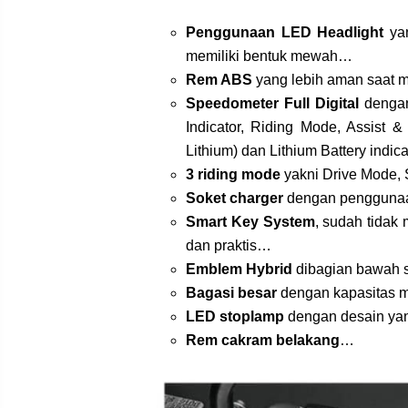
Penggunaan LED Headlight
yan
memiliki bentuk mewah…
Rem ABS
yang lebih aman saat
Speedometer Full Digital
dengan
Indicator, Riding Mode, Assist &
Lithium) dan Lithium Battery indic
3 riding mode
yakni Drive Mode, 
Soket charger
dengan penggunaa
Smart Key System
, sudah tida
dan praktis…
Emblem Hybrid
dibagian bawah
Bagasi besar
dengan kapasitas m
LED stoplamp
dengan desain ya
Rem cakram belakang
…