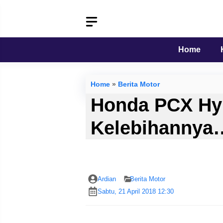
Langsung
ke
isi
Home
Home
»
Berita Motor
Honda PCX Hyb
Kelebihannya
Ardian
Berita Motor
Sabtu, 21 April 2018 12:30