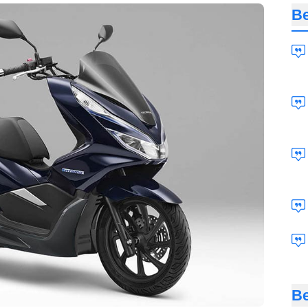
Be
Be