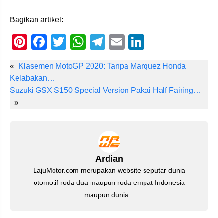
Bagikan artikel:
Pi
F
T
W
T
E
Li
nt
a
wi
h
el
m
n
«
Klasemen MotoGP 2020: Tanpa Marquez Honda
er
c
tt
at
e
ail
k
Kelabakan…
e
e
er
s
gr
e
Suzuki GSX S150 Special Version Pakai Half Fairing…
st
b
A
a
dI
»
o
p
m
n
o
p
k
Ardian
LajuMotor.com merupakan website seputar dunia
otomotif roda dua maupun roda empat Indonesia
maupun dunia...