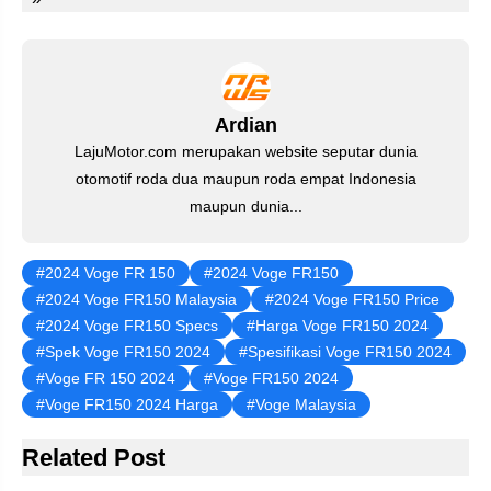
st
b
A
a
dI
o
p
m
n
o
p
k
Ardian
LajuMotor.com merupakan website seputar dunia
otomotif roda dua maupun roda empat Indonesia
maupun dunia...
2024 Voge FR 150
2024 Voge FR150
2024 Voge FR150 Malaysia
2024 Voge FR150 Price
2024 Voge FR150 Specs
Harga Voge FR150 2024
Spek Voge FR150 2024
Spesifikasi Voge FR150 2024
Voge FR 150 2024
Voge FR150 2024
Voge FR150 2024 Harga
Voge Malaysia
Related Post