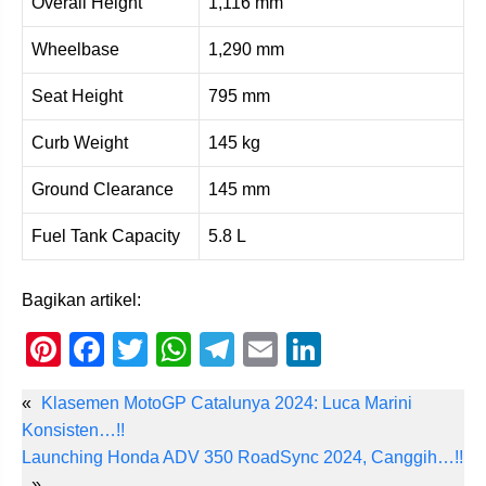
Overall Height
1,116 mm
Wheelbase
1,290 mm
Seat Height
795 mm
Curb Weight
145 kg
Ground Clearance
145 mm
Fuel Tank Capacity
5.8 L
Bagikan artikel:
Pi
F
T
W
T
E
Li
nt
a
wi
h
el
m
n
«
Klasemen MotoGP Catalunya 2024: Luca Marini
er
c
tt
at
e
ail
k
Konsisten…!!
e
e
er
s
gr
e
Launching Honda ADV 350 RoadSync 2024, Canggih…!!
»