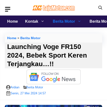
Langsung
ke
isi
Home
Kontak
Berita Motor
Berita Mo
Home
»
Berita Motor
Launching Voge FR150
2024, Bebek Sport Keren
Terjangkau…!!
Ardian
Berita Motor
Senin, 27 Mei 2024 14:57