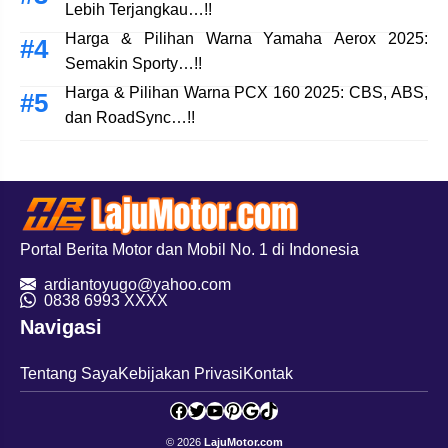
Lebih Terjangkau…!!
Harga & Pilihan Warna Yamaha Aerox 2025:
Semakin Sporty…!!
Harga & Pilihan Warna PCX 160 2025: CBS, ABS,
dan RoadSync…!!
Portal Berita Motor dan Mobil No. 1 di Indonesia
ardiantoyugo@yahoo.com
08
38 6993 XXXX
Navigasi
Tentang Saya
Kebijakan Privasi
Kontak
Facebook
Twitter
YouTube
Pinterest
Google
TikTok
© 2026
LajuMotor.com