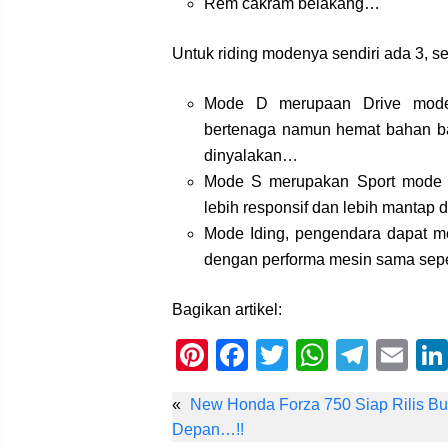
Rem cakram belakang…
Untuk riding modenya sendiri ada 3, se
Mode D merupaan Drive mode
bertenaga namun hemat bahan b
dinyalakan…
Mode S merupakan Sport mode u
lebih responsif dan lebih manta
Mode Iding, pengendara dapat men
dengan performa mesin sama sep
Bagikan artikel:
Pi
F
T
W
T
E
nt
a
wi
h
el
m
«
New Honda Forza 750 Siap Rilis Bu
er
c
tt
at
e
ail
Depan…!!