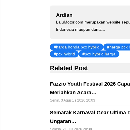
e
e
er
s
gr
st
b
A
a
Ardian
o
p
m
LajuMotor.com merupakan website sepu
o
p
Indonesia maupun dunia...
k
harga honda pcx hybrid
harga pcx 
pcx hybrid
pcx hybrid harga
Related Post
Fazzio Youth Festival 2026 Capa
Meriahkan Acara…
Senin, 3 Agustus 2026 20:03
Semarak Karnaval Gear Ultima 
Ungaran…
Selasa, 21 Juli 2026 20:38