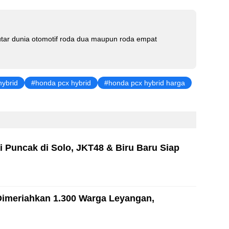
e
dI
n
tar dunia otomotif roda dua maupun roda empat
hybrid
honda pcx hybrid
honda pcx hybrid harga
i Puncak di Solo, JKT48 & Biru Baru Siap
Dimeriahkan 1.300 Warga Leyangan,