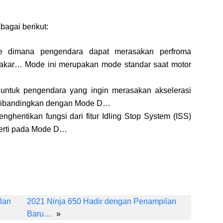
bagai berikut:
 dimana pengendara dapat merasakan perfroma
akar… Mode ini merupakan mode standar saat motor
ntuk pengendara yang ingin merasakan akselerasi
p dibandingkan dengan Mode D…
ghentikan fungsi dari fitur Idling Stop System (ISS)
erti pada Mode D…
Li
n
lan
2021 Ninja 650 Hadir dengan Penampilan
k
Baru…
»