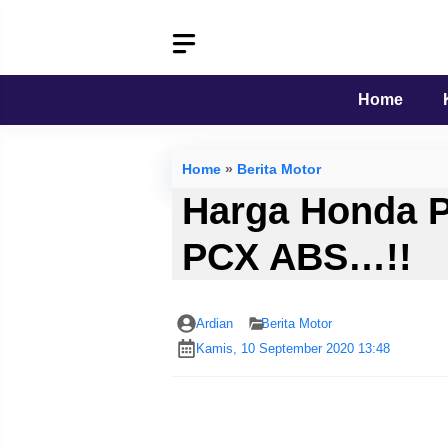
Langsung
ke
isi
Home
Home
»
Berita Motor
Harga Honda P
PCX ABS…!!
Ardian
Berita Motor
Kamis, 10 September 2020 13:48