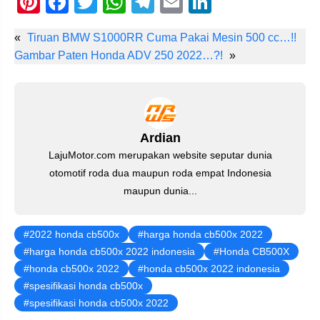
Pi
F
T
W
T
E
Li
nt
a
wi
h
el
m
n
«
Tiruan BMW S1000RR Cuma Pakai Mesin 500 cc…!!
er
c
tt
at
e
ail
k
Gambar Paten Honda ADV 250 2022…?!
»
e
e
er
s
gr
e
st
b
A
a
dI
o
p
m
n
o
p
Ardian
LajuMotor.com merupakan website seputar dunia
k
otomotif roda dua maupun roda empat Indonesia
maupun dunia...
2022 honda cb500x
harga honda cb500x 2022
harga honda cb500x 2022 indonesia
Honda CB500X
honda cb500x 2022
honda cb500x 2022 indonesia
spesifikasi honda cb500x
spesifikasi honda cb500x 2022