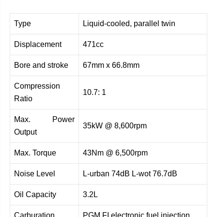
Type
Liquid-cooled, parallel twin
Displacement
471cc
Bore and stroke
67mm x 66.8mm
Compression
10.7: 1
Ratio
Max. Power
35kW @ 8,600rpm
Output
Max. Torque
43Nm @ 6,500rpm
Noise Level
L-urban 74dB L-wot 76.7dB
Oil Capacity
3.2L
Carburation
PGM FI electronic fuel injection