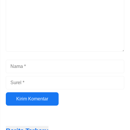
Nama
Surel
Situs
web