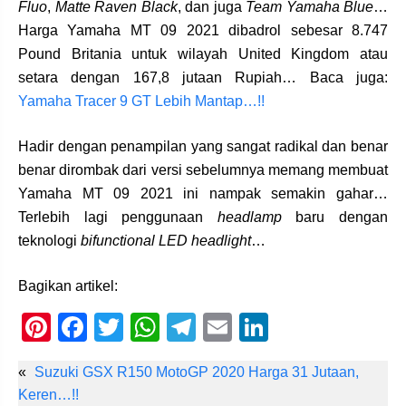
Fluo
,
Matte Raven Black
, dan juga
Team Yamaha Blue
…
Harga Yamaha MT 09 2021 dibadrol sebesar 8.747
Pound Britania untuk wilayah United Kingdom atau
setara dengan 167,8 jutaan Rupiah… Baca juga:
Yamaha Tracer 9 GT Lebih Mantap…!!
Hadir dengan penampilan yang sangat radikal dan benar
benar dirombak dari versi sebelumnya memang membuat
Yamaha MT 09 2021 ini nampak semakin gahar…
Terlebih lagi penggunaan
headlamp
baru dengan
teknologi
bifunctional LED headlight
…
Bagikan artikel:
Pi
F
T
W
T
E
Li
nt
a
wi
h
el
m
n
«
Suzuki GSX R150 MotoGP 2020 Harga 31 Jutaan,
er
c
tt
at
e
ail
k
Keren…!!