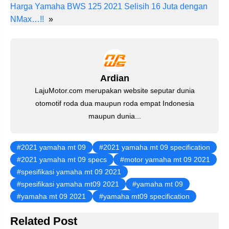
e
e
er
s
gr
e
Harga Yamaha BWS 125 2021 Selisih 16 Juta dengan
st
b
A
a
dI
NMax…!!
»
o
p
m
n
o
p
k
Ardian
LajuMotor.com merupakan website seputar dunia
otomotif roda dua maupun roda empat Indonesia
maupun dunia...
2021 yamaha mt 09
2021 yamaha mt 09 specification
2021 yamaha mt 09 specs
motor yamaha mt 09 2021
spesifikasi yamaha mt 09 2021
spesifikasi yamaha mt09 2021
yamaha mt 09
yamaha mt 09 2021
yamaha mt09 specification
Related Post