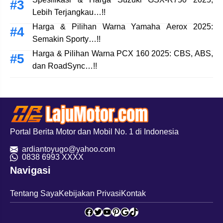
Lebih Terjangkau…!!
Harga & Pilihan Warna Yamaha Aerox 2025:
Semakin Sporty…!!
Harga & Pilihan Warna PCX 160 2025: CBS, ABS,
dan RoadSync…!!
Portal Berita Motor dan Mobil No. 1 di Indonesia
ardiantoyugo@yahoo.com
08
38 6993 XXXX
Navigasi
Tentang Saya
Kebijakan Privasi
Kontak
Facebook
Twitter
YouTube
Pinterest
Google
TikTok