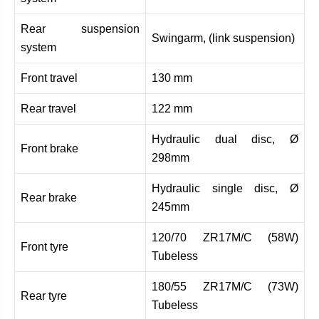
Rear suspension
Swingarm, (link suspension)
system
Front travel
130 mm
Rear travel
122 mm
Hydraulic dual disc, Ø
Front brake
298mm
Hydraulic single disc, Ø
Rear brake
245mm
120/70 ZR17M/C (58W)
Front tyre
Tubeless
180/55 ZR17M/C (73W)
Rear tyre
Tubeless