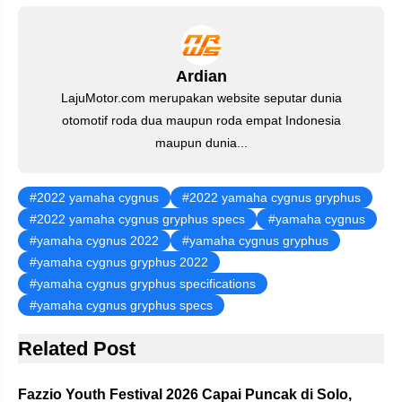
o
p
m
n
o
p
Ardian
k
LajuMotor.com merupakan website seputar dunia
otomotif roda dua maupun roda empat Indonesia
maupun dunia...
2022 yamaha cygnus
2022 yamaha cygnus gryphus
2022 yamaha cygnus gryphus specs
yamaha cygnus
yamaha cygnus 2022
yamaha cygnus gryphus
yamaha cygnus gryphus 2022
yamaha cygnus gryphus specifications
yamaha cygnus gryphus specs
Related Post
Fazzio Youth Festival 2026 Capai Puncak di Solo,