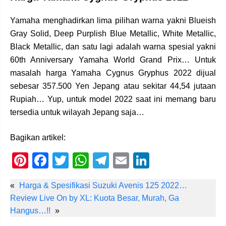
Yamaha menghadirkan lima pilihan warna yakni Blueish
Gray Solid, Deep Purplish Blue Metallic, White Metallic,
Black Metallic, dan satu lagi adalah warna spesial yakni
60th Anniversary Yamaha World Grand Prix… Untuk
masalah harga Yamaha Cygnus Gryphus 2022 dijual
sebesar 357.500 Yen Jepang atau sekitar 44,54 jutaan
Rupiah… Yup, untuk model 2022 saat ini memang baru
tersedia untuk wilayah Jepang saja…
Bagikan artikel:
Pi
F
T
W
T
E
Li
nt
a
wi
h
el
m
n
«
Harga & Spesifikasi Suzuki Avenis 125 2022…
er
c
tt
at
e
ail
k
Review Live On by XL: Kuota Besar, Murah, Ga
e
e
er
s
gr
e
Hangus…!!
»
st
b
A
a
dI