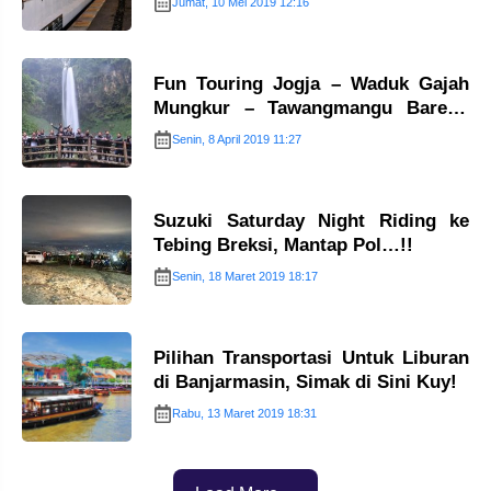
Jumat, 10 Mei 2019 12:16
Fun Touring Jogja – Waduk Gajah
Mungkur – Tawangmangu Bareng
AHM…
Senin, 8 April 2019 11:27
Suzuki Saturday Night Riding ke
Tebing Breksi, Mantap Pol…!!
Senin, 18 Maret 2019 18:17
Pilihan Transportasi Untuk Liburan
di Banjarmasin, Simak di Sini Kuy!
Rabu, 13 Maret 2019 18:31