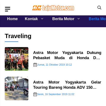
Langsung
ke
isi
Home
Kontak
Berita Motor
Berita Mo
Traveling
Astra Motor Yogyakarta Dukung
Pebasket Muda di Honda DBL
2019…
Jumat, 11 Oktober 2019 10:12
Astra Motor Yogyakarta Gelar
Touring Bareng Honda ADV 150…
Senin, 16 September 2019 11:02