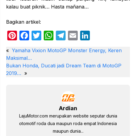
kalau buat piknik… Hasta mañana…
Bagikan artikel:
Pi
F
T
W
T
E
Li
nt
a
w
h
el
m
n
«
Yamaha Vixion MotoGP Monster Energy, Keren
er
c
itt
at
e
ail
k
Maksimal…
e
e
er
s
gr
e
Bukan Honda, Ducati jadi Dream Team di MotoGP
st
b
A
a
dI
2019…
»
o
p
m
n
o
p
k
Ardian
LajuMotor.com merupakan website seputar dunia
otomotif roda dua maupun roda empat Indonesia
maupun dunia...