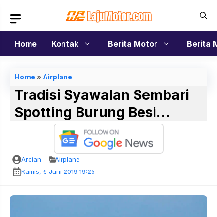
Langsung
ke
isi
Home
Kontak
Berita Motor
Berita 
Home
»
Airplane
Tradisi Syawalan Sembari
Spotting Burung Besi…
Ardian
Airplane
Kamis, 6 Juni 2019 19:25