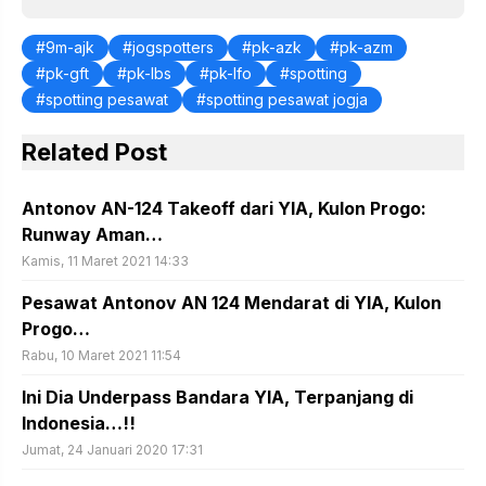
9m-ajk
jogspotters
pk-azk
pk-azm
pk-gft
pk-lbs
pk-lfo
spotting
spotting pesawat
spotting pesawat jogja
Related Post
Antonov AN-124 Takeoff dari YIA, Kulon Progo:
Runway Aman…
Kamis, 11 Maret 2021 14:33
Pesawat Antonov AN 124 Mendarat di YIA, Kulon
Progo…
Rabu, 10 Maret 2021 11:54
Ini Dia Underpass Bandara YIA, Terpanjang di
Indonesia…!!
Jumat, 24 Januari 2020 17:31