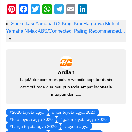
Pi
F
T
W
T
E
Li
nt
a
wi
h
el
m
n
«
Spesifikasi Yamaha RX King, Kini Harganya Melejit…
er
c
tt
at
e
ail
k
Yamaha NMax ABS/Connected, Paling Recommended…
e
e
er
s
gr
e
»
st
b
A
a
dI
o
p
m
n
o
p
Ardian
k
LajuMotor.com merupakan website seputar dunia
otomotif roda dua maupun roda empat Indonesia
maupun dunia...
2020 toyota agya
fitur toyota agya 2020
foto toyota agya 2020
galeri toyota agya 2020
harga toyota agya 2020
toyota agya