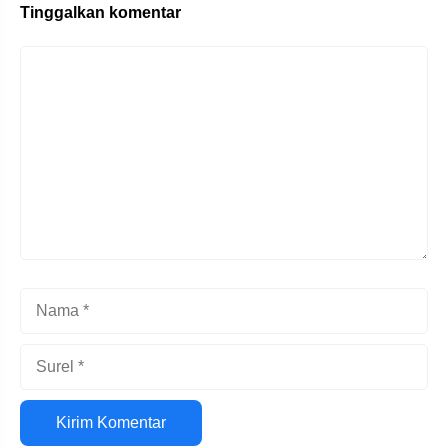
Tinggalkan komentar
Komentar
Nama
Surel
Situs
web