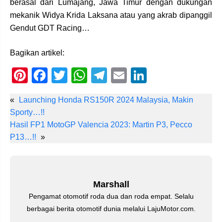
berasal dari Lumajang, Jawa Timur dengan dukungan
mekanik Widya Krida Laksana atau yang akrab dipanggil
Gendut GDT Racing…
Bagikan artikel:
Pi
F
T
W
T
E
Li
nt
a
wi
h
el
m
n
«
Launching Honda RS150R 2024 Malaysia, Makin
er
c
tt
at
e
ail
k
Sporty…!!
e
e
er
s
gr
e
Hasil FP1 MotoGP Valencia 2023: Martin P3, Pecco
st
b
A
a
dI
P13…!!
»
o
p
m
n
o
p
k
Marshall
Pengamat otomotif roda dua dan roda empat. Selalu
berbagai berita otomotif dunia melalui LajuMotor.com.