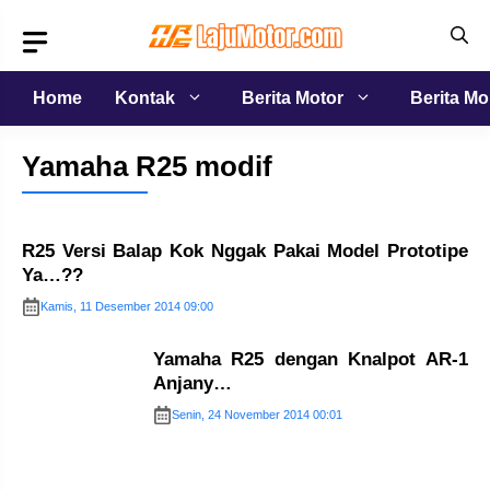
Langsung
ke
isi
Home
Kontak
Berita Motor
Berita Mo
Yamaha R25 modif
R25 Versi Balap Kok Nggak Pakai Model Prototipe
Ya…??
Kamis, 11 Desember 2014 09:00
Yamaha R25 dengan Knalpot AR-1
Anjany…
Senin, 24 November 2014 00:01