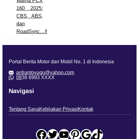
Warna PCX
160 2025:
CBS, ABS,
dan
RoadSync…!!
Portal Berita Motor dan Mobil No. 1 di Indonesia
ardiantoyugo@yahoo.com
08
38 6993 XXXX
Navigasi
Tentang Saya
Kebijakan Privasi
Kontak
Facebook
Twitter
YouTube
Pinterest
Google
TikTok