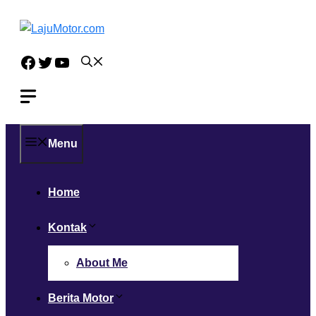
Langsung
ke
isi
Facebook
Twitter
YouTube
Menu
Home
Kontak
About Me
Berita Motor