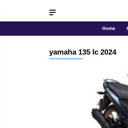
Langsung
ke
isi
Home
yamaha 135 lc 2024