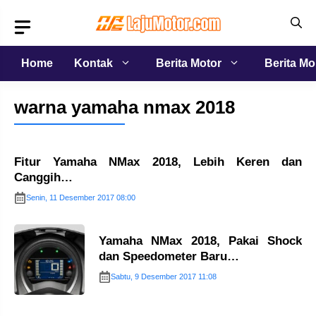
Langsung
ke
isi
Home
Kontak
Berita Motor
Berita Mo
warna yamaha nmax 2018
Fitur Yamaha NMax 2018, Lebih Keren dan
Canggih…
Senin, 11 Desember 2017 08:00
Yamaha NMax 2018, Pakai Shock
dan Speedometer Baru…
Sabtu, 9 Desember 2017 11:08