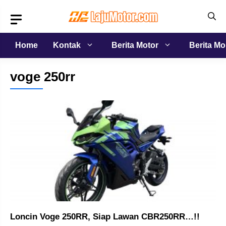
Langsung
ke
isi
Home
Kontak
Berita Motor
Berita Mo
voge 250rr
Loncin Voge 250RR, Siap Lawan CBR250RR…!!