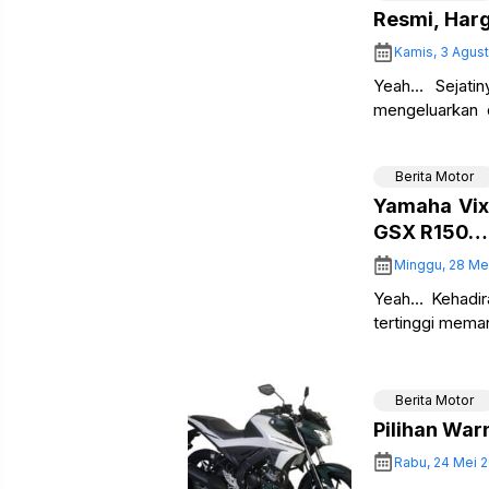
Resmi, Harg
Kamis, 3 Agust
Yeah… Sejati
mengeluarkan 
adalah Yamaha 
Berita Motor
Yamaha Vix
GSX R150…
Minggu, 28 Me
Yeah… Kehadir
tertinggi mema
Motor Manufac
Berita Motor
Pilihan War
Rabu, 24 Mei 