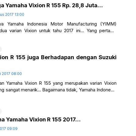
a Yamaha Vixion R 155 Rp. 28,8 Juta…
us 2017 13:00
nya Yamaha Indonesia Motor Manufacturing (YIMM)
dua varian Vixion untuk tahu 2017 ini… Yang pertama
Vixion 150 dengan Assist & Slipper
ion R 155 juga Berhadapan dengan Suzuki
i 2017 08:00
an Yamaha Vixion R 155 yang merupakan varian Vixion
ng sangat menarik… Bagaimana tidak, Yamaha Indonesia
turing (YIMM) membekali motor naked terbaru
na Yamaha Vixion R 155 2017…
2017 09:09