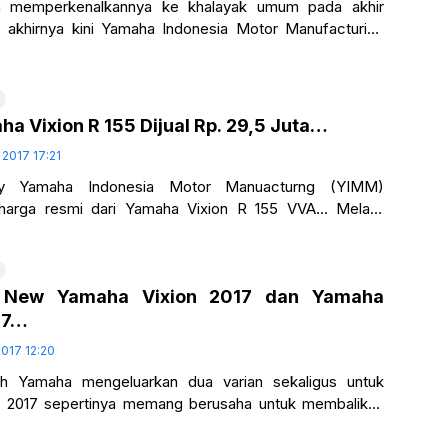
h memperkenalkannya ke khalayak umum pada akhir
lu, akhirnya kini Yamaha Indonesia Motor Manufacturing
ecara resmi mengumumkan harga indikasi dari
a Vixion R 155 Dijual Rp. 29,5 Juta…
 2017 17:21
ny Yamaha Indonesia Motor Manuacturng (YIMM)
harga resmi dari Yamaha Vixion R 155 VVA… Melalui
ya yakni yamaha-motor.co.id Yamaha telah memberikan
 New Yamaha Vixion 2017 dan Yamaha
17…
2017 12:20
h Yamaha mengeluarkan dua varian sekaligus untuk
si 2017 sepertinya memang berusaha untuk membalikan
 sebelumnya raja motor sport diambil alih oleh