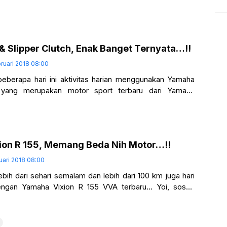
Blue yang memang
t & Slipper Clutch, Enak Banget Ternyata…!!
ruari 2018 08:00
berapa hari ini aktivitas harian menggunakan Yamaha
 yang merupakan motor sport terbaru dari Yamaha
r Manufacturing (YIMM)… Banyak fitur
ion R 155, Memang Beda Nih Motor…!!
uari 2018 08:00
bih dari sehari semalam dan lebih dari 100 km juga hari
engan Yamaha Vixion R 155 VVA terbaru… Yoi, sosok