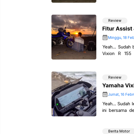
warna Racing 
Review
Fitur Assis
Minggu, 18 Feb
Yeah… Sudah be
Vixion R 155
Indonesia Moto
Review
Yamaha Vix
Jumat, 16 Febr
Yeah… Sudah le
ini bersama d
motor
Berita Motor