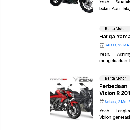
Yeah… Setela
bulan April la
(YIMM) telah s
Berita Motor
Harga Yamah
Selasa, 23 Mei
Yeah… Akhir
mengeluarkan 
website resmin
keterangan
Berita Motor
Perbedaan
Vixion R 20
Selasa, 2 Mei 
Yeah… Langka
Vixion genera
keadaan setelah