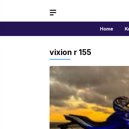
Langsung
ke
isi
Home
K
vixion r 155