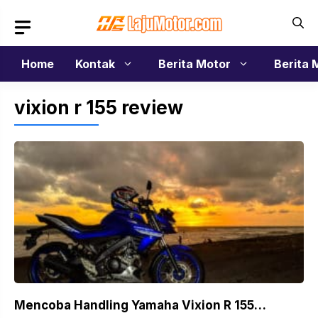
Langsung
ke
isi
Home
Kontak
Berita Motor
Berita 
vixion r 155 review
Mencoba Handling Yamaha Vixion R 155…