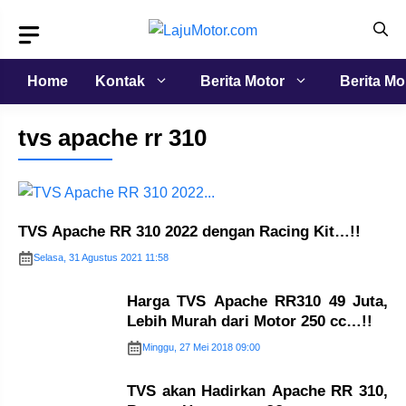
Langsung
ke
isi
Home
Kontak
Berita Motor
Berita Mo
tvs apache rr 310
TVS Apache RR 310 2022 dengan Racing Kit…!!
Selasa, 31 Agustus 2021 11:58
Harga TVS Apache RR310 49 Juta,
Lebih Murah dari Motor 250 cc…!!
Minggu, 27 Mei 2018 09:00
TVS akan Hadirkan Apache RR 310,