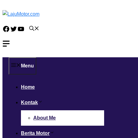
Langsung
ke
isi
Facebook
Twitter
YouTube
Menu
Home
Kontak
About Me
Berita Motor