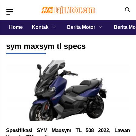
Langsung
ke
isi
Home
Kontak
Berita Motor
Berita Mo
sym maxsym tl specs
Spesifikasi SYM Maxsym TL 508 2022, Lawan