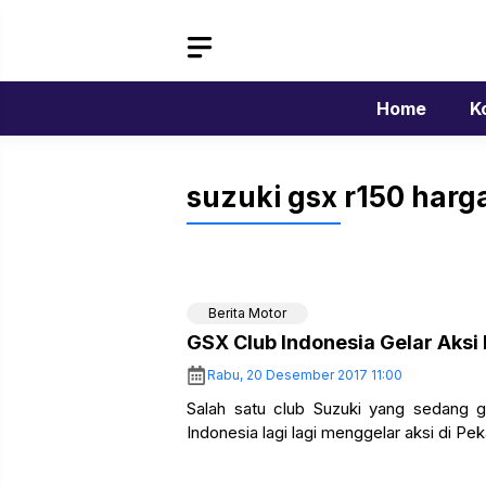
Langsung
ke
isi
Home
K
suzuki gsx r150 harg
Berita Motor
GSX Club Indonesia Gelar Aksi
Rabu, 20 Desember 2017 11:00
Salah satu club Suzuki yang sedang g
Indonesia lagi lagi menggelar aksi di