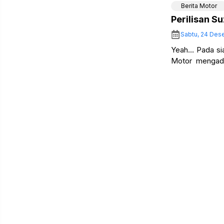
Berita Motor
Perilisan 
Sabtu, 24 Des
Yeah… Pada sia
Motor mengada
perdana Suzuki