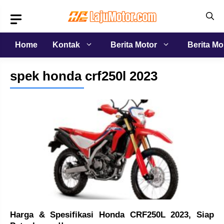
Langsung
ke
isi
Home
Kontak
Berita Motor
Berita Mo
spek honda crf250l 2023
Harga & Spesifikasi Honda CRF250L 2023, Siap