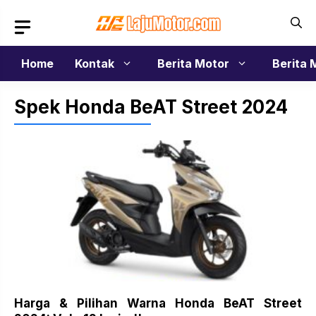
Langsung
ke
isi
Home
Kontak
Berita Motor
Berita 
Spek Honda BeAT Street 2024
Harga & Pilihan Warna Honda BeAT Street