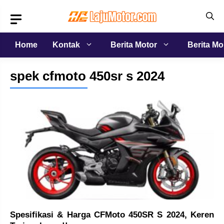
Langsung
ke
isi
Home
Kontak
Berita Motor
Berita Mo
spek cfmoto 450sr s 2024
Spesifikasi & Harga CFMoto 450SR S 2024, Keren