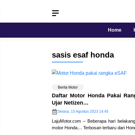
Langsung
ke
isi
Home
sasis esaf honda
Berita Motor
Daftar Motor Honda Pakai Ra
Ujar Netizen…
Selasa, 15 Agustus 2023 14:45
LajuMotor.com – Beberapa hari belakan
motor Honda… Terbosan terbaru dari Hond