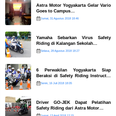
Astra Motor Yogyakarta Gelar Vario
Goes to Campus…
Jumat, 31 Agustus 2018 18:46
Yamaha Sebarkan Virus Safety
Riding di Kalangan Sekolah…
Selasa, 28 Agustus 2018 18:27
6 Perwakilan Yogyakarta Siap
Beraksi di Safety Riding Instructor
Championship…
Senin, 16 Juli 2018 18:05
Driver GO-JEK Dapat Pelatihan
Safety Riding dari Astra Motor…
Jumat, 13 April 2018 12:15