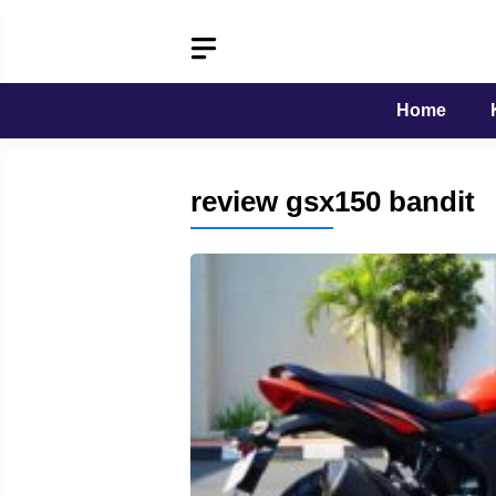
Langsung
ke
isi
Home
review gsx150 bandit