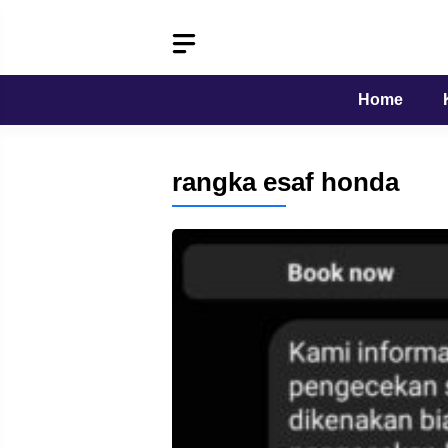
Langsung
ke
isi
Home
rangka esaf honda