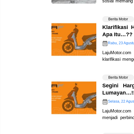
sosial memang 
yang katanya mu
Berita Motor
Klarifikasi
Apa Itu…??
Rabu, 23 Agust
LajuMotor.co
klarifikasi me
ada sejak bebe
Berita Motor
Segini Ha
Lumayan…!
Selasa, 22 Agus
LajuMotor.com
menjadi perbi
sepeda motor… 