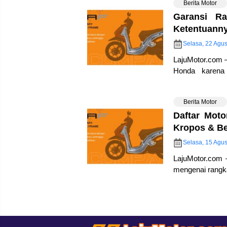
Berita Motor
Garansi R
Ketentuann
Selasa, 22 Agus
LajuMotor.com –
Honda karena
Terobosan rangk
Berita Motor
Daftar Mot
Kropos & Be
Selasa, 15 Agus
LajuMotor.com 
mengenai rangk
beberapa motorn