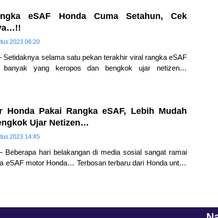
angka eSAF Honda Cuma Setahun, Cek
ya…!!
tus 2023 06:20
 Setidaknya selama satu pekan terakhir viral rangka eSAF
 banyak yang keropos dan bengkok ujar netizen…
a terbaru dari Honda ini
or Honda Pakai Rangka eSAF, Lebih Mudah
ngkok Ujar Netizen…
tus 2023 14:45
– Beberapa hari belakangan di media sosial sangat ramai
a eSAF motor Honda… Terbosan terbaru dari Honda untuk
ya yang dijual di
Na