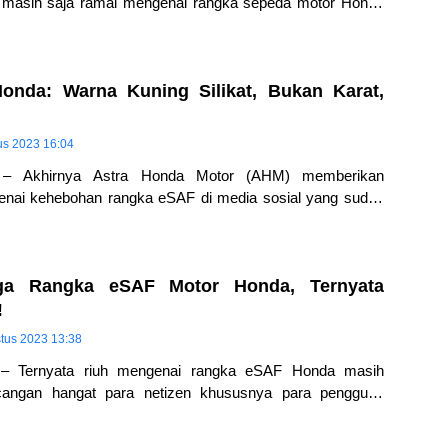
masih saja ramai mengenai rangka sepeda motor Honda
dah berkarat, keropos,
 Honda: Warna Kuning Silikat, Bukan Karat,
us 2023 16:04
m – Akhirnya Astra Honda Motor (AHM) memberikan
ngenai kehebohan rangka eSAF di media sosial yang sudah
rapa hari silam… Dan pada
rga Rangka eSAF Motor Honda, Ternyata
!
tus 2023 13:38
 – Ternyata riuh mengenai rangka eSAF Honda masih
ncangan hangat para netizen khususnya para pengguna
Di media sosial masih cukup ramai