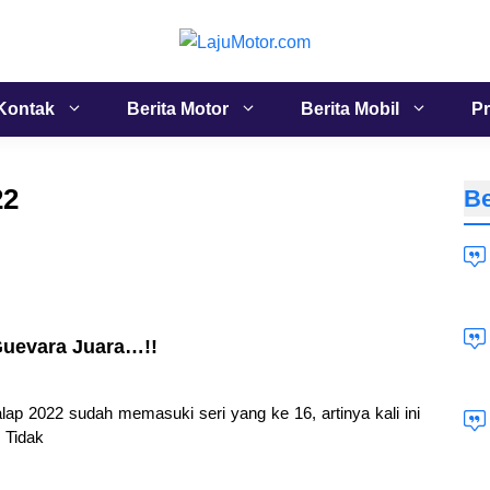
Kontak
Berita Motor
Berita Mobil
Pr
22
Be
Guevara Juara…!!
ap 2022 sudah memasuki seri yang ke 16, artinya kali ini
… Tidak