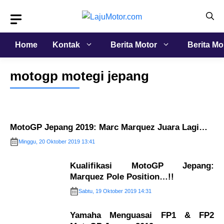
Langsung
ke
isi
Home
Kontak
Berita Motor
Berita Mo
motogp motegi jepang
MotoGP Jepang 2019: Marc Marquez Juara Lagi…
Minggu, 20 Oktober 2019 13:41
Kualifikasi MotoGP Jepang:
Marquez Pole Position…!!
Sabtu, 19 Oktober 2019 14:31
Yamaha Menguasai FP1 & FP2