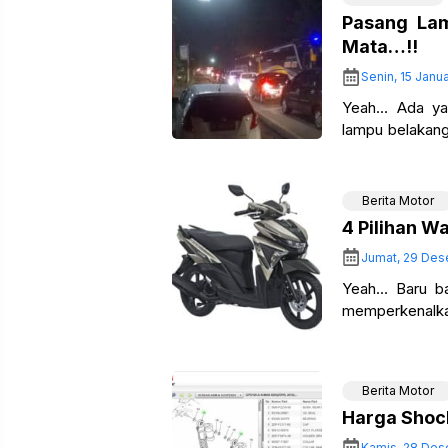
Pasang Lam
Mata…!!
Senin, 15 Janu
Yeah… Ada ya
lampu belakang
hari yang lalu
Berita Motor
4 Pilihan 
Jumat, 29 Des
Yeah… Baru ba
memperkenalka
segi body send
Berita Motor
Harga Sho
Kamis, 28 Des