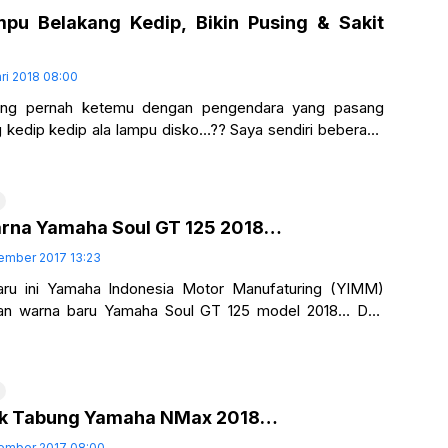
pu Belakang Kedip, Bikin Pusing & Sakit
ari 2018 08:00
ng pernah ketemu dengan pengendara yang pasang
 kedip kedip ala lampu disko…?? Saya sendiri beberapa
 ketemu, meskipun sebelum
Warna Yamaha Soul GT 125 2018…
ember 2017 13:23
ru ini Yamaha Indonesia Motor Manufaturing (YIMM)
n warna baru Yamaha Soul GT 125 model 2018… Dari
iri Yamaha Soul GT
ck Tabung Yamaha NMax 2018…
ember 2017 08:00