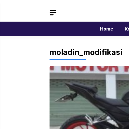
Langsung
ke
isi
Home
K
moladin_modifikasi