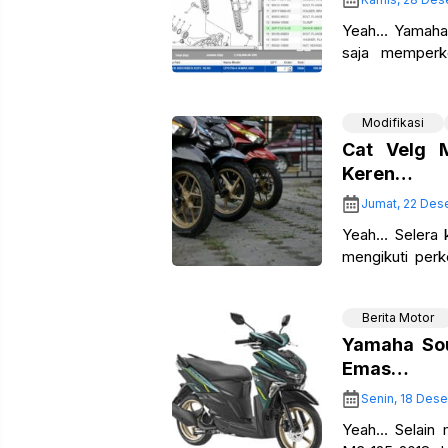
Yeah… Yamaha 
saja memperk
penampilan me
Modifikasi
Cat Velg 
Keren…
Jumat, 22 Des
Yeah… Selera 
mengikuti per
mungkin ngetre
Berita Motor
Yamaha Sou
Emas…
Senin, 18 Des
Yeah… Selain 