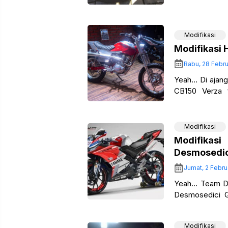
dengan knalpot 
Modifikasi
Modifikasi
Rabu, 28 Febru
Yeah… Di ajang
CB150 Verza f
dimodifikasi… 
Modifikasi
Modifikas
Desmosedi
Jumat, 2 Febru
Yeah… Team D
Desmosedici G
Andrea Dovizio
Modifikasi