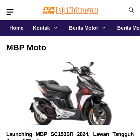
Langsung
ke
isi
Home
Kontak
Berita Motor
Berita Mo
MBP Moto
Launching MBP SC150SR 2024, Lawan Tangguh