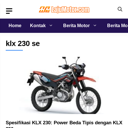
Langsung
ke
isi
Home
Kontak
Berita Motor
Berita Mo
klx 230 se
Spesifikasi KLX 230: Power Beda Tipis dengan KLX