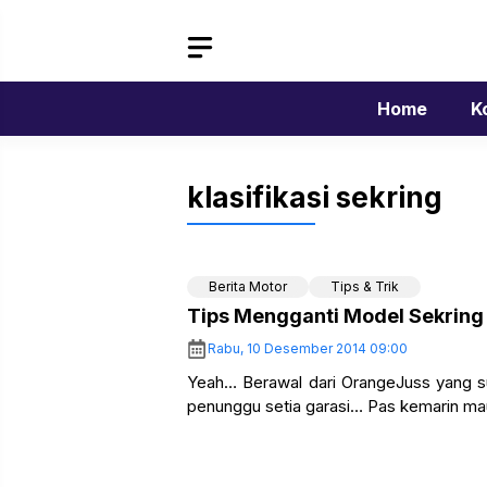
Langsung
ke
isi
Home
K
klasifikasi sekring
Berita Motor
Tips & Trik
Tips Mengganti Model Sekrin
Rabu, 10 Desember 2014 09:00
Yeah… Berawal dari OrangeJuss yang s
penunggu setia garasi… Pas kemarin ma