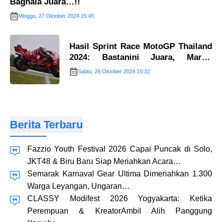
Bagnaia Juara…!!
Minggu, 27 Oktober 2024 15:45
Hasil Sprint Race MotoGP Thailand
2024: Bastanini Juara, Martin
Kalahkan Pecco…!!
Sabtu, 26 Oktober 2024 15:22
Berita Terbaru
Fazzio Youth Festival 2026 Capai Puncak di Solo,
JKT48 & Biru Baru Siap Meriahkan Acara…
Semarak Karnaval Gear Ultima Dimeriahkan 1.300
Warga Leyangan, Ungaran…
CLASSY Modifest 2026 Yogyakarta: Ketika
Perempuan & KreatorAmbil Alih Panggung