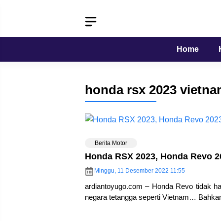
Langsung
ke
isi
Home
honda rsx 2023 vietn
Berita Motor
Honda RSX 2023, Honda Revo 20
Minggu, 11 Desember 2022 11:55
ardiantoyugo.com – Honda Revo tidak hany
negara tetangga seperti Vietnam… Bahkan 